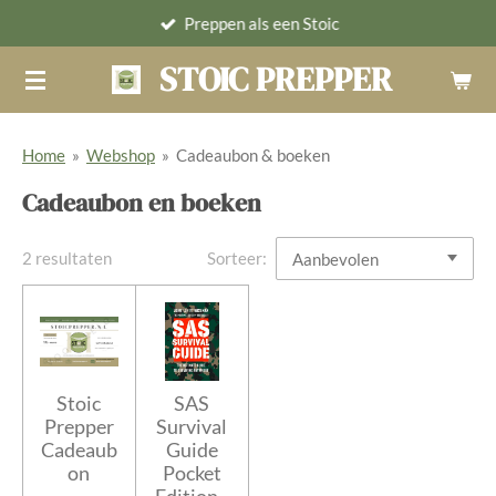
Preppen als een Stoic
Ga
direct
STOIC PREPPER
naar
de
hoofdinhoud
Home
»
Webshop
»
Cadeaubon & boeken
Cadeaubon en boeken
2 resultaten
Sorteer:
Stoic
SAS
Prepper
Survival
Cadeaub
Guide
on
Pocket
Edition -