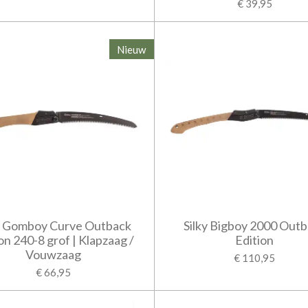
€ 39,95
Nieuw
y Gomboy Curve Outback
Silky Bigboy 2000 Out
on 240-8 grof | Klapzaag /
Edition
Vouwzaag
€ 110,95
€ 66,95