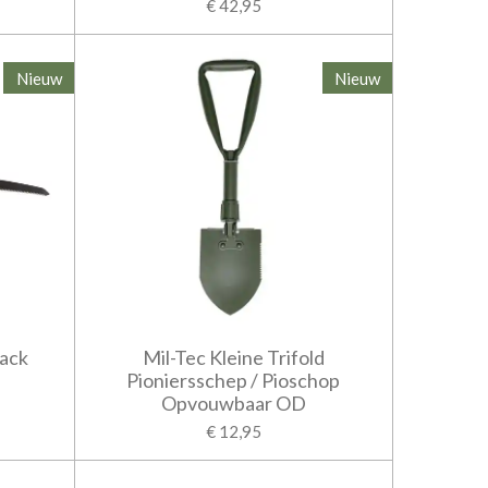
€ 42,95
Nieuw
Nieuw
back
Mil-Tec Kleine Trifold
Pioniersschep / Pioschop
Opvouwbaar OD
€ 12,95