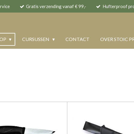
rvice
Gratis verzending vanaf € 99,-
Hufterproof pr
HOP
CURSUSSEN
CONTACT
OVER STOIC P