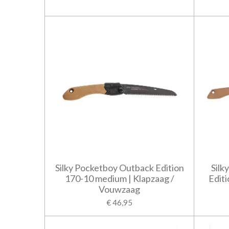
Silky Pocketboy Outback Edition
Silk
170-10 medium | Klapzaag /
Editi
Vouwzaag
€ 46,95