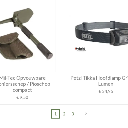
Mil-Tec Opvouwbare
Petzl Tikka Hoofdlamp Gri
oniersschep / Pioschop
Lumen
compact
€ 34,95
€ 9,50
1
2
3