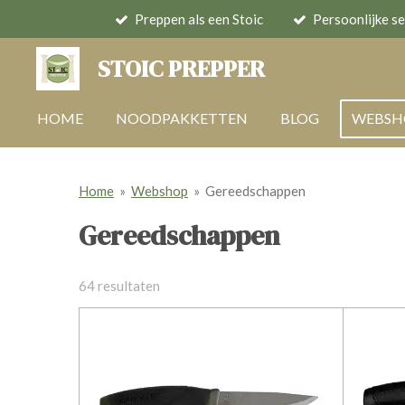
Preppen als een Stoic
Persoonlijke se
Ga
direct
STOIC PREPPER
naar
de
HOME
NOODPAKKETTEN
BLOG
WEBS
hoofdinhoud
Home
»
Webshop
»
Gereedschappen
Gereedschappen
64 resultaten