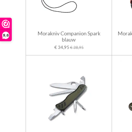
Morakniv Companion Spark
Morak
9,6
blauw
€ 34,95
€ 38,95