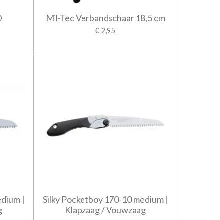
D
Mil-Tec Verbandschaar 18,5 cm
€ 2,95
edium |
Silky Pocketboy 170-10 medium |
g
Klapzaag / Vouwzaag