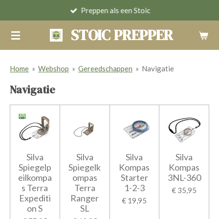
Preppen als een Stoic
Ga
direct
STOIC PREPPER
naar
de
hoofdinhoud
Home
»
Webshop
»
Gereedschappen
»
Navigatie
Navigatie
Silva
Silva
Silva
Silva
Spiegelp
Spiegelk
Kompas
Kompas
eilkompa
ompas
Starter
3NL-360
s Terra
Terra
1-2-3
€ 35,95
Expediti
Ranger
€ 19,95
on S
SL