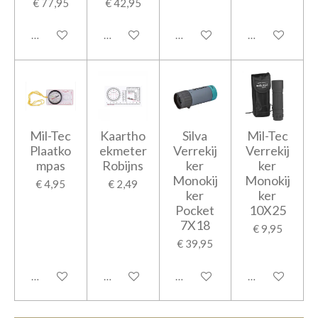
€ 77,95
€ 42,95
In winkelwagen
In winkelwagen
In winkelwagen
In winkelwage
Mil-Tec
Kaartho
Silva
Mil-Tec
Plaatko
ekmeter
Verrekij
Verrekij
mpas
Robijns
ker
ker
Monokij
Monokij
€ 4,95
€ 2,49
ker
ker
Pocket
10X25
7X18
€ 9,95
€ 39,95
In winkelwagen
In winkelwagen
In winkelwagen
In winkelwage