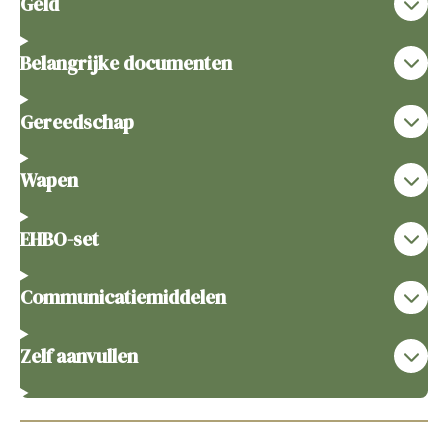
Geld
Belangrijke documenten
Gereedschap
Wapen
EHBO-set
Communicatiemiddelen
Zelf aanvullen