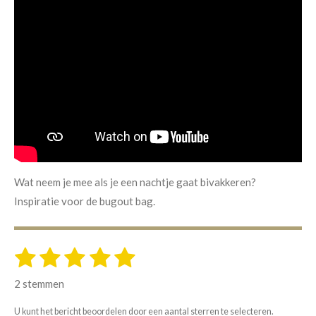
Wat neem je mee als je een nachtje gaat bivakkeren?
Inspiratie voor de bugout bag.
1
2
3
4
5
S
R
t
s
s
s
s
s
a
e
2 stemmen
m
t
t
t
t
t
t
m
i
U kunt het bericht beoordelen door een aantal sterren te selecteren.
e