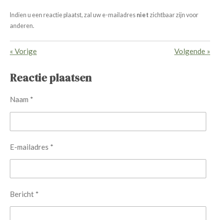
e
e
e
e
e
n
n
Indien u een reactie plaatst, zal uw e-mailadres
niet
zichtbaar zijn voor
r
r
r
r
r
g
anderen.
r
r
r
r
:
e
e
e
e
5
«
Vorige
Volgende
»
s
n
n
n
n
Reactie plaatsen
t
e
Naam *
r
r
e
n
E-mailadres *
Bericht *