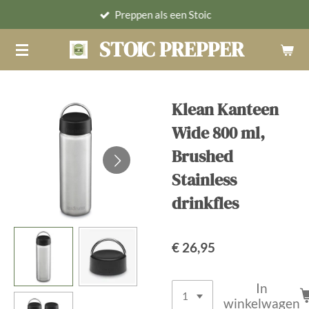
Preppen als een Stoic
Ga
direct
STOIC PREPPER
naar
de
hoofdinhoud
Klean Kanteen
Wide 800 ml,
Brushed
Stainless
drinkfles
€ 26,95
In
winkelwagen