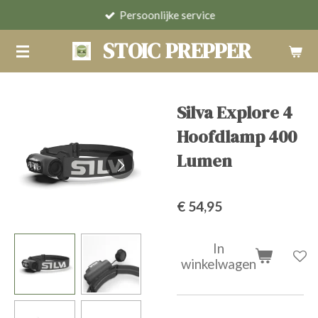
Persoonlijke service
Ga
direct
STOIC PREPPER
naar
de
hoofdinhoud
Silva Explore 4
Hoofdlamp 400
Lumen
€ 54,95
In
winkelwagen