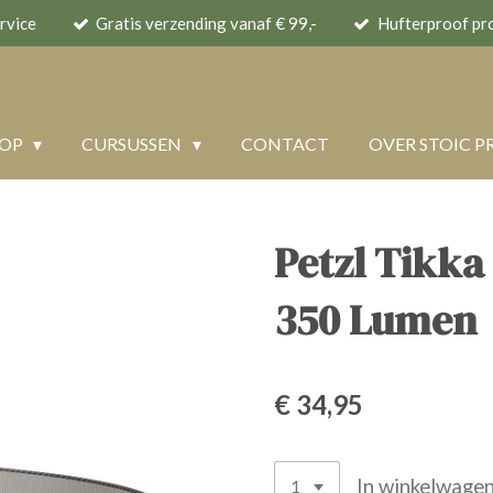
rvice
Gratis verzending vanaf € 99,-
Hufterproof pr
HOP
CURSUSSEN
CONTACT
OVER STOIC P
Petzl Tikk
350 Lumen
€ 34,95
In winkelwage