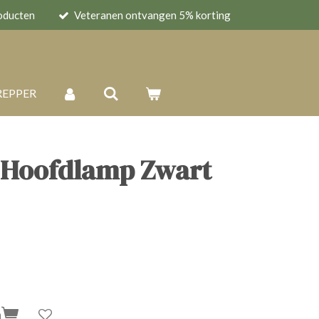
oducten
Veteranen ontvangen 5% korting
REPPER
a Hoofdlamp Zwart
n