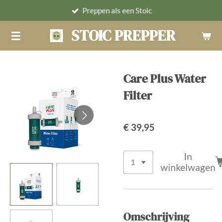
Preppen als een Stoic
Ga
direct
STOIC PREPPER
naar
de
hoofdinhoud
Care Plus Water
Filter
€ 39,95
In
winkelwagen
Omschrijving