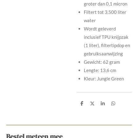
groter dan 0,1 micron
Filtert tot 3.500 liter
water
Wordt geleverd
inclusief TPU knijpzak
(1 liter), filtertipdop en
gebruiksaanwijzing
Gewicht: 62 gram
Lengte: 13,6 cm
Kleur: Jungle Green
D
D
S
D
e
e
h
e
l
e
a
l
e
l
r
e
n
e
n
Bestel meteen mee