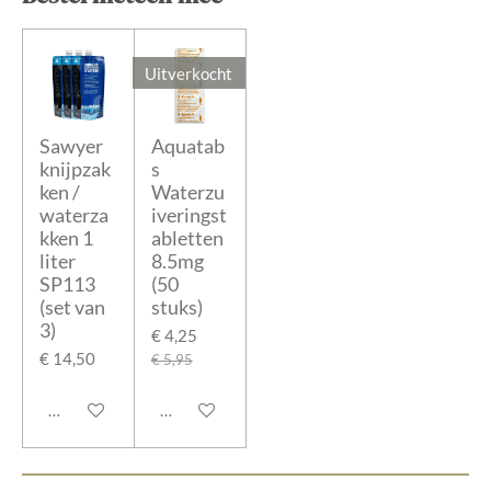
Uitverkocht
Sawyer
Aquatab
knijpzak
s
ken /
Waterzu
waterza
iveringst
kken 1
abletten
liter
8.5mg
SP113
(50
(set van
stuks)
3)
€ 4,25
€ 14,50
€ 5,95
In winkelwagen
Houd mij op de hoogte