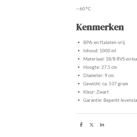
~ 60 °C
Kenmerken
BPA-en ftalaten-vrij
Inhoud: 1000 ml
Materiaal: 18/8 RVS en ku
Hoogte: 27,5 cm
Diameter: 9 cm
Gewicht: ca. 537 gram
Kleur: Zwart
Garantie: Beperkt levensl
D
D
S
e
e
h
l
e
a