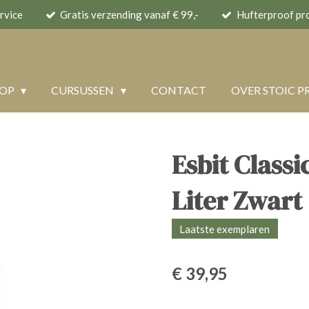
rvice
Gratis verzending vanaf € 99,-
Hufterproof pr
HOP
CURSUSSEN
CONTACT
OVER STOIC P
Esbit Classi
Liter Zwart
Laatste exemplaren
€ 39,95