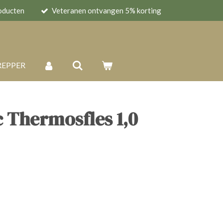
oducten
Veteranen ontvangen 5% korting
REPPER
c Thermosfles 1,0