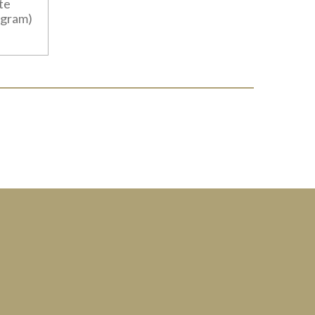
te
 gram)