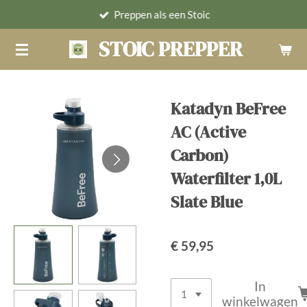
Preppen als een Stoic
Ga
direct
STOIC PREPPER
naar
de
hoofdinhoud
Katadyn BeFree
AC (Active
Carbon)
Waterfilter 1,0L
Slate Blue
€ 59,95
In
winkelwagen