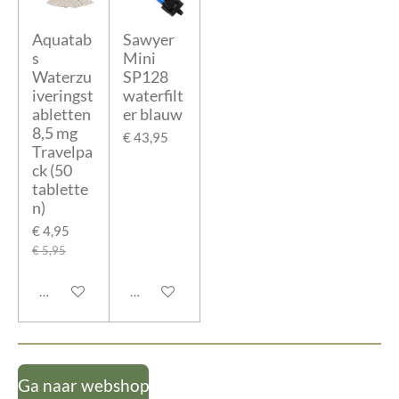
Aquatab
Sawyer
s
Mini
Waterzu
SP128
iveringst
waterfilt
abletten
er blauw
8,5 mg
€ 43,95
Travelpa
ck (50
tablette
n)
€ 4,95
€ 5,95
In winkelwagen
In winkelwagen
Ga naar webshop