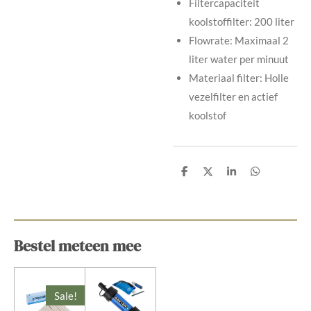
Filtercapaciteit
koolstoffilter: 200 liter
Flowrate: Maximaal 2
liter water per minuut
Materiaal filter: Holle
vezelfilter en actief
koolstof
D
D
S
D
e
e
h
e
l
e
a
l
e
l
r
e
n
e
n
Bestel meteen mee
Sale!