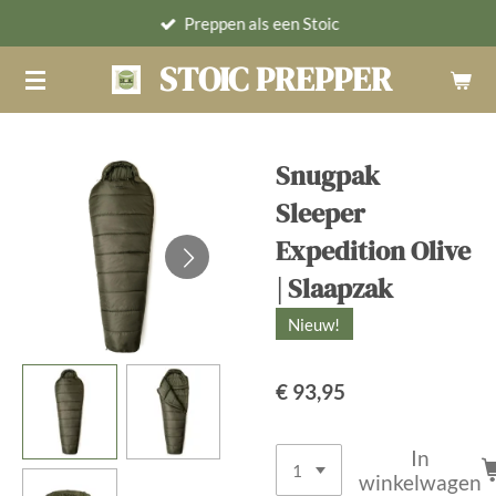
Preppen als een Stoic
Ga
direct
STOIC PREPPER
naar
de
hoofdinhoud
Snugpak
Sleeper
Expedition Olive
| Slaapzak
Nieuw!
€ 93,95
In
winkelwagen