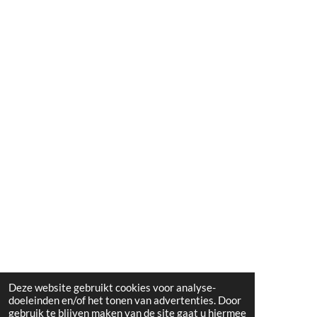
Deze website gebruikt cookies voor analyse-
doeleinden en/of het tonen van advertenties. Door
gebruik te blijven maken van de site gaat u hiermee