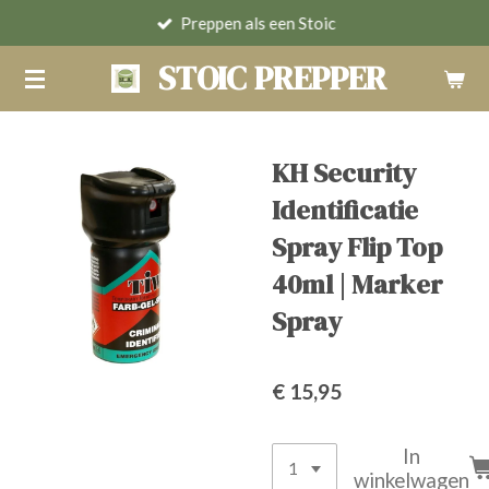
Preppen als een Stoic
Ga
direct
STOIC PREPPER
naar
de
hoofdinhoud
KH Security
Identificatie
Spray Flip Top
40ml | Marker
Spray
€ 15,95
In
winkelwagen