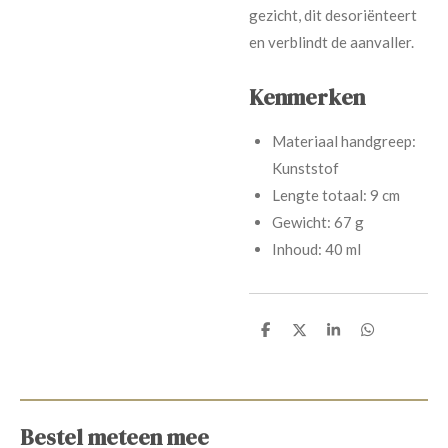
gezicht, dit desoriënteert
en verblindt de aanvaller.
Kenmerken
Materiaal handgreep:
Kunststof
Lengte totaal: 9 cm
Gewicht: 67 g
Inhoud: 40 ml
D
D
S
D
e
e
h
e
l
e
a
l
e
l
r
e
n
e
n
Bestel meteen mee