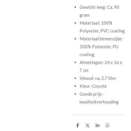
Gewicht leeg: Ca. 90
gram
Materiaal: 100%
Polyester, PVC coating
Materiaal binnenzijde:
100% Polyester, PU
coating
Afmetingen: 24 x 16 x
7 cm
Inhoud: ca. 2.7 liter
Kleur: Coyote
Goede prijs-
kwaliteitverhouding
D
D
S
D