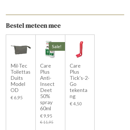
e
e
h
e
l
e
a
l
e
l
r
e
n
e
n
Bestel meteen mee
Sale!
Mil-Tec
Care
Care
Toilettas
Plus
Plus
Duits
Anti-
Tick's-2-
Model
Insect
Go
OD
Deet
tekenta
50%
ng
€ 6,95
spray
€ 4,50
60ml
€ 9,95
€ 11,95