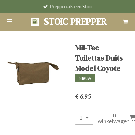
Preppen als een Stoic
Ga
direct
STOIC PREPPER
naar
de
hoofdinhoud
Mil-Tec
Toilettas Duits
Model Coyote
Nieuw
€ 6,95
In
winkelwagen