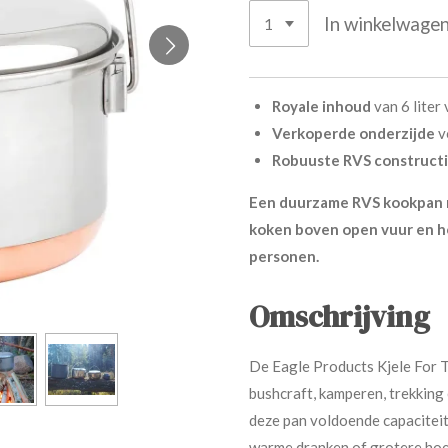
In winkelwage
Royale inhoud
van 6 liter
Verkoperde onderzijde
v
Robuuste RVS construct
Een duurzame RVS kookpan 
koken boven open vuur en h
personen.
Omschrijving
De Eagle Products Kjele For T
bushcraft, kamperen, trekking 
deze pan voldoende capaciteit
warme dranken of grotere ho