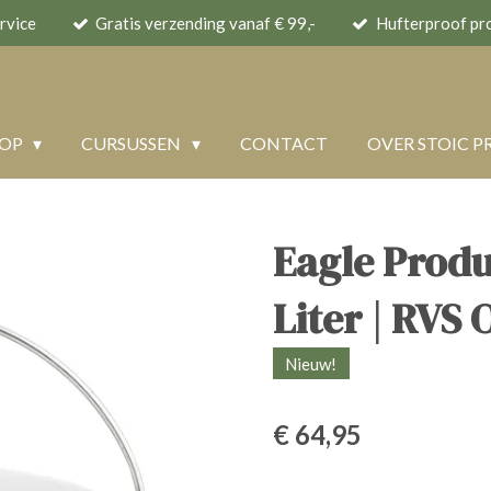
rvice
Gratis verzending vanaf € 99,-
Hufterproof pr
HOP
CURSUSSEN
CONTACT
OVER STOIC P
Eagle Produ
Liter | RVS
Nieuw!
€ 64,95