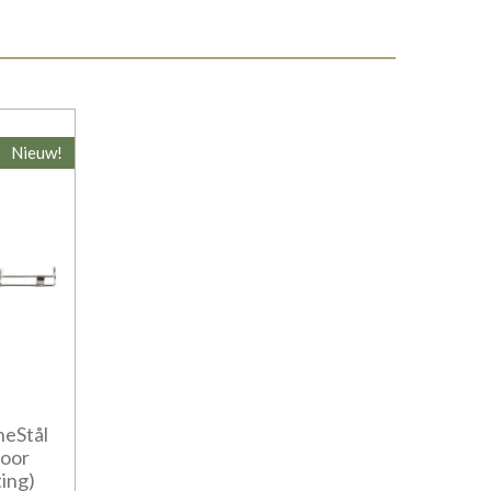
Nieuw!
neStål
door
ing)