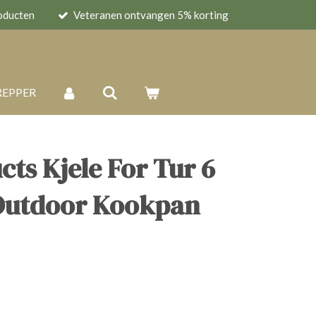
oducten
Veteranen ontvangen 5% korting
REPPER
cts Kjele For Tur 6
 Outdoor Kookpan