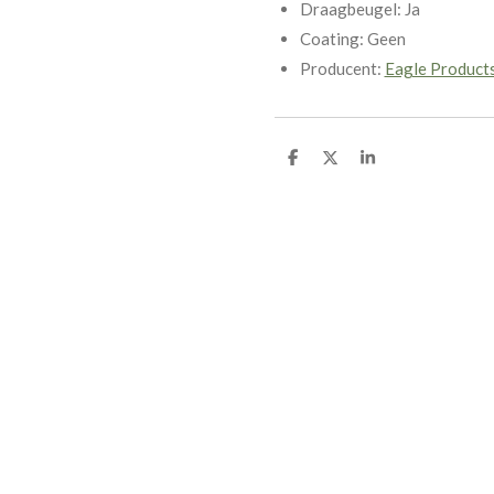
Draagbeugel: Ja
Coating: Geen
Producent:
Eagle Product
D
D
S
e
e
h
l
e
a
e
l
r
n
e