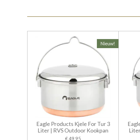
Nieuw!
Eagle Products Kjele For Tur 3
Eagle
Liter | RVS Outdoor Kookpan
Lite
€ 49,95