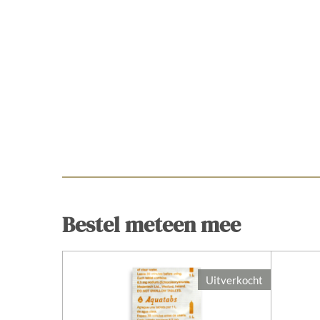
Bestel meteen mee
Uitverkocht