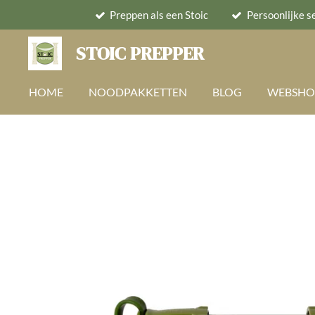
Preppen als een Stoic
Persoonlijke s
Ga
direct
STOIC PREPPER
naar
de
HOME
NOODPAKKETTEN
BLOG
WEBSH
hoofdinhoud