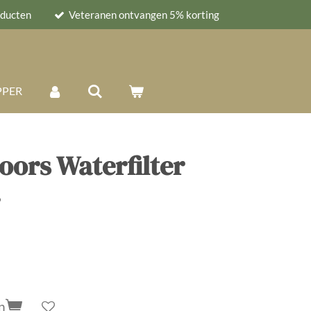
oducten
Veteranen ontvangen 5% korting
PPER
oors Waterfilter
n