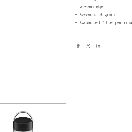
afvoerrietje
Gewicht: 58 gram
Capaciteit: 1 liter per min
D
D
S
e
e
h
l
e
a
e
l
r
n
e