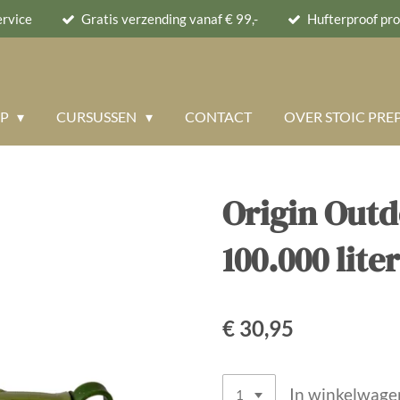
ervice
Gratis verzending vanaf € 99,-
Hufterproof pr
OP
CURSUSSEN
CONTACT
OVER STOIC PRE
Origin Outd
100.000 liter
€ 30,95
In winkelwage