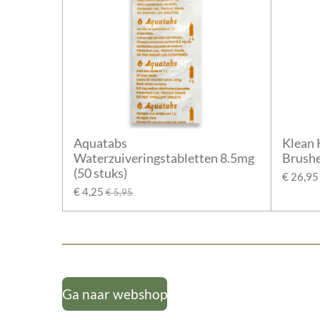
Aquatabs
Klean 
Waterzuiveringstabletten 8.5mg
Brushe
(50 stuks)
€ 26,95
€ 4,25
€ 5,95
Ga naar webshop