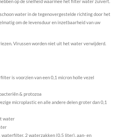
hebben op de snelheid waarmee het filter water zuivert.
r schoon water in de tegenovergestelde richting door het
regelmatig om de levensduur en inzetbaarheid van uw
iezen. Virussen worden niet uit het water verwijderd.
ilter is voorzien van een 0,1 micron holle vezel
bacteriën & protozoa
ige microplastic en alle andere delen groter dan 0,1
t water
ater
 waterfilter, 2 waterzakken (0,5 liter), aan- en