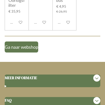
Oorlogsf
bus
ilter
€ 4,95
€ 35,95
€ 26,95
In winkelwagen
In winkelwagen
In winkelwagen
Ga naar webshop
MEER INFORMATIE
FAQ