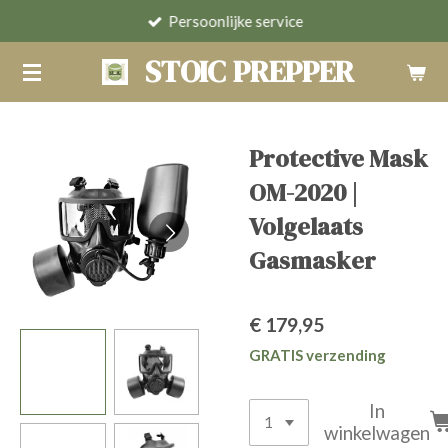
Persoonlijke service
Ga
direct
STOIC PREPPER
naar
de
hoofdinhoud
Protective Mask
OM-2020 |
Volgelaats
Gasmasker
€ 179,95
GRATIS verzending
In
winkelwagen