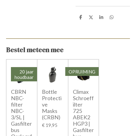
D
D
S
D
e
e
h
e
l
e
a
l
e
l
r
e
n
e
n
Bestel meteen mee
20 jaar
OPRUIMING
houdbaar
CBRN
Bottle
Climax
NBC-
Protecti
Schroeff
filter
ve
ilter
NBC-
Masks
725
3/SL |
(CRBN)
ABEK2
Gasfilter
HGP3 |
€ 19,95
bus
Gasfilter