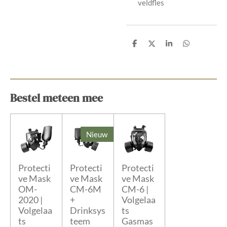
veldfles
D
D
S
D
e
e
h
e
l
e
a
l
e
l
r
e
n
e
n
Bestel meteen mee
Nieuw
Protecti
Protecti
Protecti
ve Mask
ve Mask
ve Mask
OM-
CM-6M
CM-6 |
2020 |
+
Volgelaa
Volgelaa
Drinksys
ts
ts
teem
Gasmas