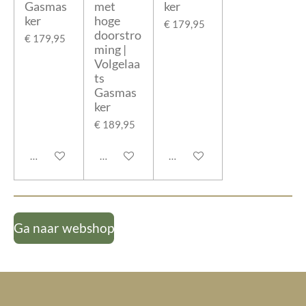
Gasmas
met
ker
ker
hoge
€ 179,95
doorstro
€ 179,95
ming |
Volgelaa
ts
Gasmas
ker
€ 189,95
In winkelwagen
In winkelwagen
In winkelwagen
Ga naar webshop