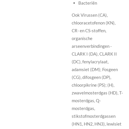
Bacteriën
Ook Virussen (CA),
chlooracetofenon (KN),
CR- en CS-stoffen,
organische
arseenverbindingen -
CLARK I (DA), CLARK II
(DC), fenylacrylaat,
adamsiet (DM); Fosgeen
(CG), difosgeen (DP),
chloorpikrine (PS); (H),
zwavelmosterdgas (HD), T-
mosterdgas, Q-
mosterdgas,
stikstofmosterdgassen
(HN1, HN2, HN3), lewisiet