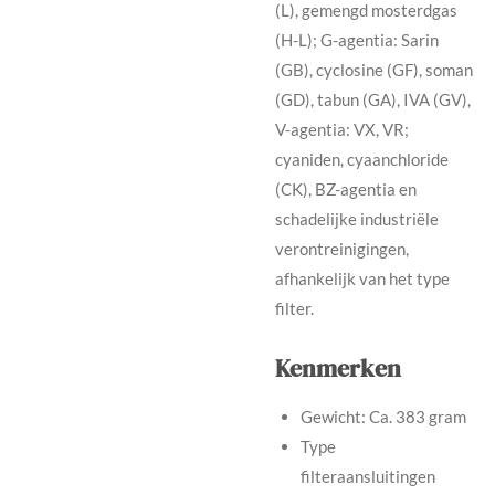
(L), gemengd mosterdgas
(H-L); G-agentia: Sarin
(GB), cyclosine (GF), soman
(GD), tabun (GA), IVA (GV),
V-agentia: VX, VR;
cyaniden, cyaanchloride
(CK), BZ-agentia en
schadelijke industriële
verontreinigingen,
afhankelijk van het type
filter.
Kenmerken
Gewicht: Ca. 383 gram
Type
filteraansluitingen