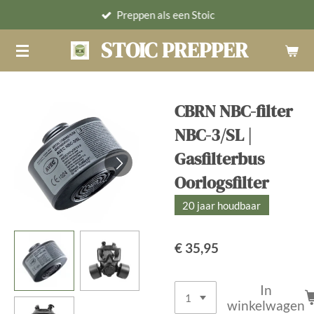
Preppen als een Stoic
Ga
direct
STOIC PREPPER
naar
de
hoofdinhoud
CBRN NBC-filter
NBC-3/SL |
Gasfilterbus
Oorlogsfilter
20 jaar houdbaar
€ 35,95
In
winkelwagen